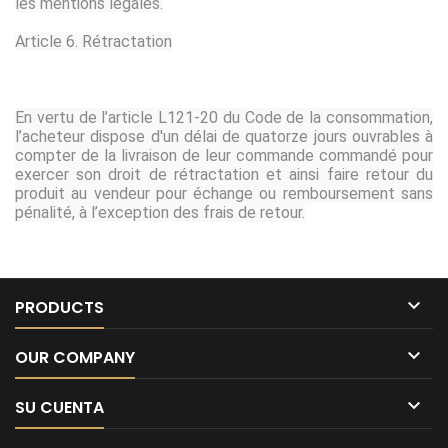
les mentions légales.
Article 6. Rétractation
En vertu de l’article L121-20 du Code de la consommation,
l’acheteur dispose d'un délai de quatorze jours ouvrables à
compter de la livraison de leur commande commandé pour
exercer son droit de rétractation et ainsi faire retour du
produit au vendeur pour échange ou remboursement sans
pénalité, à l’exception des frais de retour.

PRODUCTS

OUR COMPANY

SU CUENTA