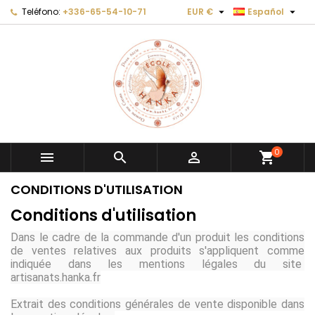


Teléfono:
+336-65-54-10-71
EUR €
Español
×
×
×
×
Añadir a la lista de deseos
((modalTitle))
Crear lista de deseos
Iniciar sesión
Créer une nouvelle liste
add_circle_outline
((confirmMessage))
Debe iniciar sesión para guardar productos en su
Nombre de la lista de deseos
lista de deseos.
((cancelText))
((modalDeleteText))
Cancelar
Iniciar sesión
Cancelar
Crear lista de deseos
0



shopping_cart
CONDITIONS D'UTILISATION
Conditions d'utilisation
Dans le cadre de la commande d'un produit les conditions
de ventes relatives aux produits s'appliquent comme
indiquée dans les mentions légales du site
artisanats.hanka.fr
Extrait des conditions générales de vente disponible dans