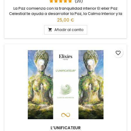
(20)
La Paz comienza con la tranquilidad interior El elixir Paz
Celestial te ayuda a desarrollar la Paz, la Calma Interior y la
Meditación. Este elixir, forjado en altas energías de Paz, te
Precio
25,00 €
ayudará a desarrollar y reforzar las energías de Paz en ti.
Puede ser complementado con el uso del elixir "Virtud de
Añadir al carrito

Paz"
favorite_border
L’UNIFICATEUR