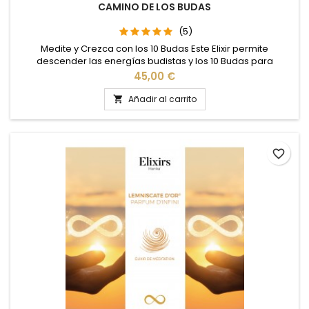
CAMINO DE LOS BUDAS
(5)
Medite y Crezca con los 10 Budas Este Elixir permite
descender las energías budistas y los 10 Budas para
ofrecerle un verdadero camino budista de varias semanas.
Precio
45,00 €
Los Budas de la 19ª Dimensión se consideran Deidades
menores que trabajan para el Buda de la 23ª Dimensión,
Añadir al carrito

Deidad Mayor.
favorite_border