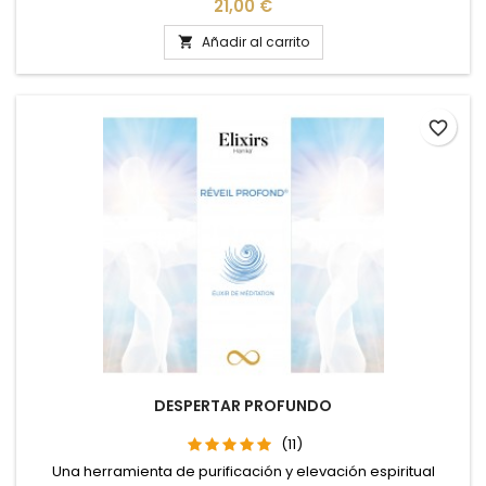
Precio
21,00 €
Añadir al carrito

favorite_border
DESPERTAR PROFUNDO
(11)
Una herramienta de purificación y elevación espiritual