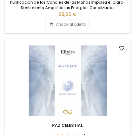
Purificación de los Canales de las Manos Impulsa el Claro-
Sentimiento Amplifica las Energías Canalizadas
Precio
25,00 €
Añadir al carrito

favorite_border
PAZ CELESTIAL