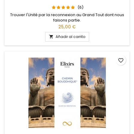
(6)
Trouver l'Unité par la reconnexion au Grand Tout dont nous
faisons partie.
Precio
25,00 €
Añadir al carrito

favorite_border