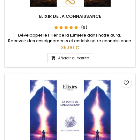
ELIXIR DE LA CONNAISSANCE
(6)
- Développer le Pilier de la Lumière dans notre aura. -
Recevoir des enseignements et enrichir notre connaissance.
Precio
35,00 €
Añadir al carrito

favorite_border