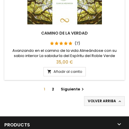
CAMINO DE LA VERDAD
(7)
Avanzando en el camino de la vida Alineándose con su
sabio interior La sabiduría del Espíritu del Roble Verde
Precio
35,00 €
Añadir al carrito

1
2
Siguiente

VOLVER ARRIBA


PRODUCTS