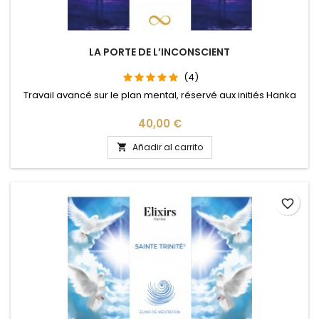
LA PORTE DE L’INCONSCIENT
(4)
Travail avancé sur le plan mental, réservé aux initiés Hanka
Precio
40,00 €
Añadir al carrito

favorite_border