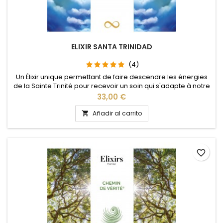
ELIXIR SANTA TRINIDAD
(4)
Un Élixir unique permettant de faire descendre les énergies
de la Sainte Trinité pour recevoir un soin qui s'adapte à notre
niveau d'évolution.
Precio
33,00 €
Añadir al carrito

favorite_border