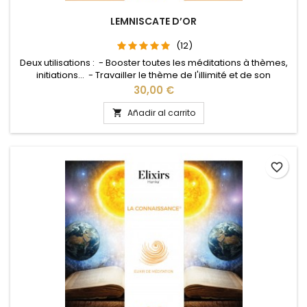
LEMNISCATE D’OR
(12)
Deux utilisations : - Booster toutes les méditations à thèmes,
initiations... - Travailler le thème de l'illimité et de son
potentiel.
Precio
30,00 €
Añadir al carrito

favorite_border