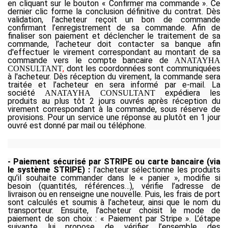
en cliquant sur le bouton « Confirmer ma commande ». Ce
dernier clic forme la conclusion définitive du contrat. Dès
validation, l’acheteur reçoit un bon de commande
confirmant l’enregistrement de sa commande. Afin de
finaliser son paiement et déclencher le traitement de sa
commande, l’acheteur doit contacter sa banque afin
d'effectuer le virement correspondant au montant de sa
commande vers le compte bancaire de
ANATAYHA
,
dont les coordonnées sont communiquées
CONSULTANT
à l'acheteur. Dès réception du virement, la commande sera
traitée et l’acheteur en sera informé par e-mail. La
société
expédiera les
ANATAYHA CONSULTANT
produits au plus tôt 2 jours ouvrés après réception du
virement correspondant à la commande, sous réserve de
provisions. Pour un service une réponse au plutôt en 1 jour
ouvré est donné par mail ou téléphone.
- Paiement sécurisé par STRIPE
ou carte bancaire (via
le système
STRIPE
) :
l’acheteur sélectionne les produits
qu’il souhaite commander dans le « panier », modifie si
besoin (quantités, références…), vérifie l’adresse de
livraison ou en renseigne une nouvelle. Puis, les frais de port
sont calculés et soumis à l’acheteur, ainsi que le nom du
transporteur. Ensuite, l’acheteur choisit le mode de
paiement de son choix : « Paiement par
Stripe
». L’étape
suivante lui propose de vérifier l’ensemble des