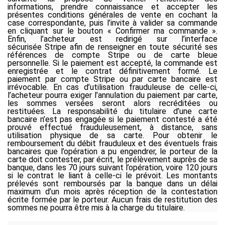
informations, prendre connaissance et accepter les
présentes conditions générales de vente en cochant la
case correspondante, puis l’invite à valider sa commande
en cliquant sur le bouton « Confirmer ma commande ».
Enfin, l’acheteur est redirigé sur l’interface
sécurisée
Stripe
afin de renseigner en toute sécurité ses
références de compte
Stripe
ou
de carte bleue
personnelle. Si le paiement est accepté, la commande est
enregistrée et le contrat définitivement formé. Le
paiement par
compte Stripe
ou par carte bancaire est
irrévocable. En cas d’utilisation frauduleuse de celle-ci,
l’acheteur pourra exiger l’annulation du paiement par carte,
les sommes versées seront alors recréditées
ou
restituées. La responsabilité du titulaire d’une carte
bancaire n’est pas engagée si le paiement contesté a été
prouvé effectué frauduleusement, à distance, sans
utilisation physique de sa carte. Pour obtenir le
remboursement du débit frauduleux et des éventuels frais
bancaires que l’opération a pu engendrer, le porteur de la
carte doit contester, par écrit, le prélèvement auprès de sa
banque, dans les 70 jours suivant l’opération, voire 120 jours
si le contrat le liant à celle-ci le prévoit. Les montants
prélevés sont remboursés par la banque dans un délai
maximum d’un mois après réception de la contestation
écrite formée par le porteur. Aucun frais de restitution des
sommes ne pourra être mis à la charge du titulaire.