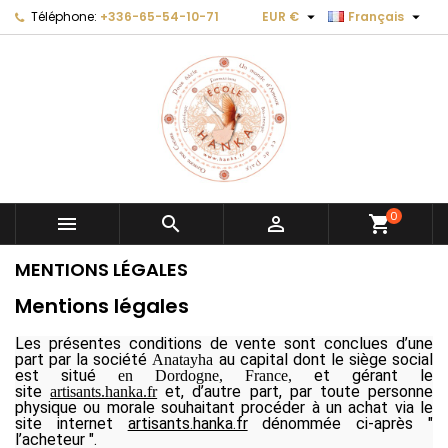


Téléphone:
+336-65-54-10-71
EUR €
Français
×
×
×
×
Ajouter à ma liste d'envies
((modalTitle))
Créer une liste d'envies
Connexion
Créer une nouvelle liste
add_circle_outline
((confirmMessage))
Vous devez être connecté pour ajouter des produits
Nom de la liste d'envies
à votre liste d'envies.
((cancelText))
((modalDeleteText))
Annuler
Connexion
Annuler
Créer une liste d'envies
0



shopping_cart
MENTIONS LÉGALES
Mentions légales
Les présentes conditions de vente sont conclues d’une
part par la société
au capital dont le siège social
Anatayha
est situé
et gérant le
en Dordogne, France,
site
et, d’autre part, par toute personne
artisants.hanka.fr
physique ou morale souhaitant procéder à un achat via le
site internet
artisants.hanka.fr
dénommée ci-après "
l’acheteur ".