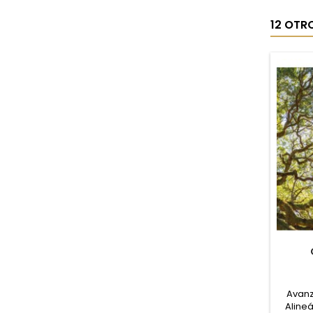
12 OTR
Avanz
Alineá