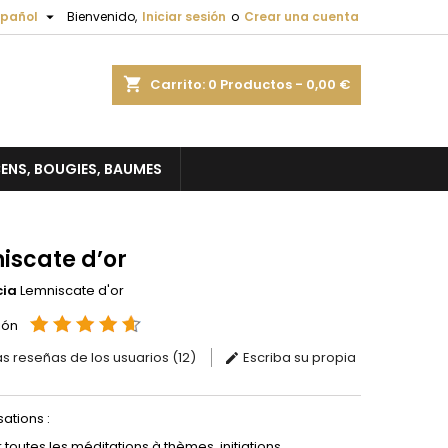

spañol
Bienvenido,
Iniciar sesión
o
Crear una cuenta
×
×
×
shopping_cart
Carrito:
0
Productos - 0,00 €
ENS, BOUGIES, BAUMES
n
s
iscate d’or
cia
Lemniscate d'or
ión
as reseñas de los usuarios (12)
Escriba su propia
sations :
 toutes les méditations à thèmes, initiations...