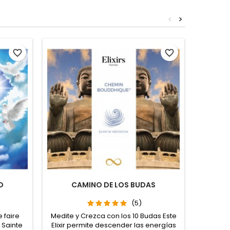
<
>
Out-of-S
favorite_border
favorite_border
D
CAMINO DE LOS BUDAS
(5)
 faire
Medite y Crezca con los 10 Budas Este
Purific
 Sainte
Elixir permite descender las energías