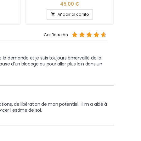
n qui
budistas y los 10 Budas para ofrecerle
Precio
45,00 €
lution.
un verdadero camino budista de
varias semanas. Los Budas de la 19ª
Añadir al carrito

Dimensión se consideran Deidades
menores que trabajan para el Buda de
la 23ª Dimensión, Deidad Mayor.
Calificación
me le demande et je suis toujours émerveillé de la 
cause d’un blocage ou pour aller plus loin dans un 
ions, de libération de mon potentiel.  Il m a aidé à 
cer l estime de soi.