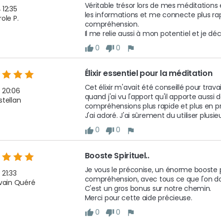
Véritable trésor lors de mes méditations et
 12:35
les informations et me connecte plus rap
ole P.
compréhension.

Il me relie aussi à mon potentiel et je d
0
0
Élixir essentiel pour la méditation 
Cet élixir m'avait été conseillé pour trav
 20:06
quand j'ai vu l'apport qu'il apporte auss
stellan
compréhensions plus rapide et plus en pr
J'ai adoré. J'ai sûrement du utiliser plusie
0
0
Booste Spirituel.. 
Je vous le préconise, un énorme booste p
 21:33
compréhension, avec tous ce que l'on doit f
lvain Quéré
C'est un gros bonus sur notre chemin.

Merci pour cette aide précieuse. 
0
0