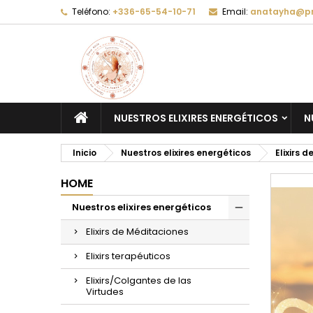
Teléfono:
+336-65-54-10-71
Email:
anatayha@pr
A
C
I
add_circle_outline
De
No
NUESTROS ELIXIRES ENERGÉTICOS
N
Inicio
Nuestros elixires energéticos
Elixirs 
HOME
Nuestros elixires energéticos
Elixirs de Méditaciones
Elixirs terapéuticos
Elixirs/Colgantes de las
Virtudes