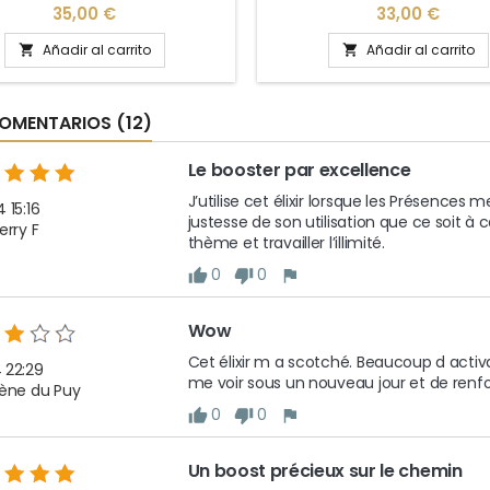
ía del Espíritu del Roble Verde
Trinité pour recevoir un soi
Precio
Precio
35,00 €
33,00 €
s'adapte à notre niveau d'évo
Añadir al carrito
Añadir al carrito


OMENTARIOS (12)
Le booster par excellence
J’utilise cet élixir lorsque les Présences 
 15:16
justesse de son utilisation que ce soit à 
erry F
thème et travailler l’illimité.
0
0
Wow
Cet élixir m a scotché. Beaucoup d activat
 22:29
me voir sous un nouveau jour et de renfor
lène du Puy
0
0
Un boost précieux sur le chemin