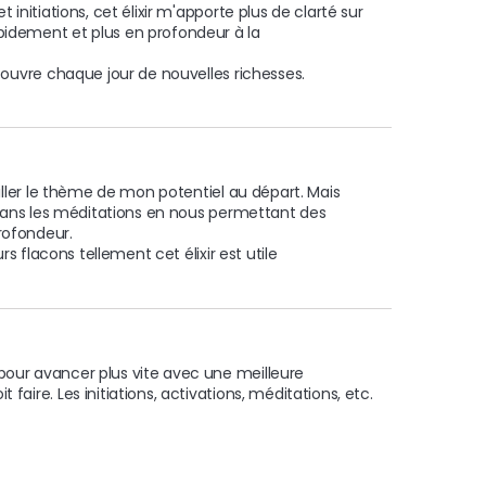
 initiations, cet élixir m'apporte plus de clarté sur 
idement et plus en profondeur à la 
écouvre chaque jour de nouvelles richesses.
ailler le thème de mon potentiel au départ. Mais 
i dans les méditations en nous permettant des 
ofondeur.

urs flacons tellement cet élixir est utile 
our avancer plus vite avec une meilleure 
aire. Les initiations, activations, méditations, etc.
