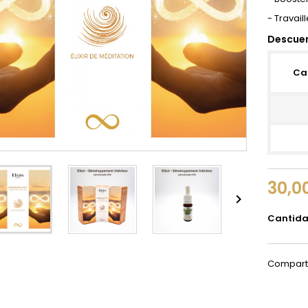
- Travail
Descuen
Ca
30,0

Cantid
Compart