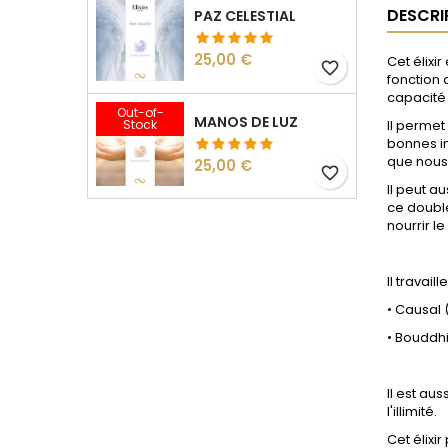
DESCRI
PAZ CELESTIAL
Precio
25,00 €
Cet élixir
favorite_border
fonction d
capacité
Out-of-
MANOS DE LUZ
Stock
Il permet
bonnes in
que nous
Precio
25,00 €
favorite_border
Il peut a
ce double
nourrir l
Il travail
•
Causal 
•
Bouddhi
Il est aus
l'illimité.
Cet élixi