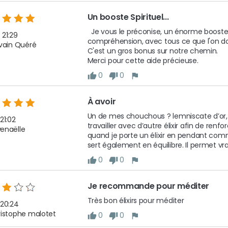
Un booste Spirituel...
  Je vous le préconise, un énorme booste pour avancer plus vite avec une meilleure 
 21:29
compréhension, avec tous ce que l'on doit f
lvain Quéré
C'est un gros bonus sur notre chemin.

Merci pour cette aide précieuse. 
0
0
À avoir 
Un de mes chouchous ? lemniscate d’or, 
21:02
travailler avec d’autre élixir afin de renfo
enaëlle
quand je porte un élixir en pendant com
sert également en équilibre. Il permet vrai
0
0
Je recommande pour méditer 
Très bon élixirs pour méditer 
 20:24
ristophe malotet
0
0