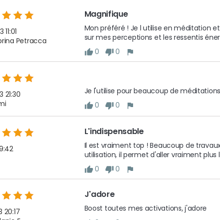
Magnifique 
Mon préféré ! Je l utilise en méditation et
 11:01
sur mes perceptions et les ressentis éne
brina Petracca
0
0
Je l'utilise pour beaucoup de méditations 
3 21:30
mi
0
0
L'indispensable 
Il est vraiment top ! Beaucoup de trava
 9:42
utilisation, il permet d'aller vraiment plus l
0
0
J'adore
Boost toutes mes activations, j'adore
3 20:17