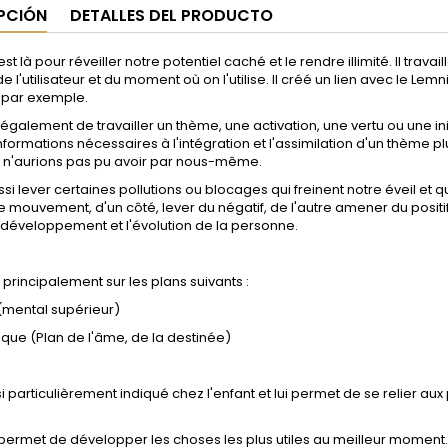
PCIÓN
DETALLES DEL PRODUCTO
 est là pour réveiller notre potentiel caché et le rendre illimité. Il travai
e l'utilisateur et du moment où on l'utilise. Il créé un lien avec le Lemn
 par exemple.
 également de travailler un thème, une activation, une vertu ou une ini
formations nécessaires à l'intégration et l'assimilation d'un thème 
 n'aurions pas pu avoir par nous-même.
ussi lever certaines pollutions ou blocages qui freinent notre éveil et q
 mouvement, d'un côté, lever du négatif, de l'autre amener du positif
e développement et l'évolution de la personne.
le principalement sur les plans suivants :
(mental supérieur)
que (Plan de l'âme, de la destinée)
si particulièrement indiqué chez l'enfant et lui permet de se relier aux po
r permet de développer les choses les plus utiles au meilleur moment