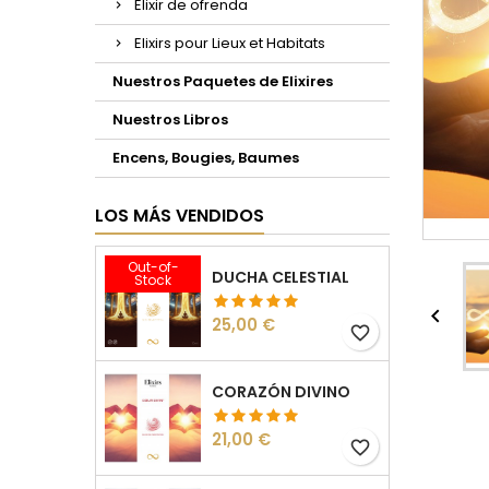
Elixir de ofrenda
Elixirs pour Lieux et Habitats
Nuestros Paquetes de Elixires
Nuestros Libros
Encens, Bougies, Baumes
LOS MÁS VENDIDOS
Out-of-
DUCHA CELESTIAL
Stock

Precio
25,00 €
favorite_border
CORAZÓN DIVINO
Precio
21,00 €
favorite_border