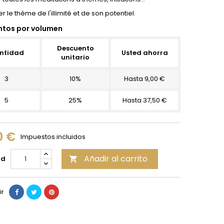
ler le thème de l'illimité et de son potentiel.
tos por volumen
Descuento
ntidad
Usted ahorra
unitario
3
10%
Hasta 9,00 €
5
25%
Hasta 37,50 €
0 €
Impuestos incluidos
Añadir al carrito
ad

ir