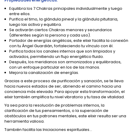
Propiedades energéticas:
Equilibra los 7 Chakras principales individualmente y luego
entre ellos.
Purifica el timo, la glándula pineal y la glándula pituitaria,
luego las activa y equilibra.
Se activarán ciertos Chakras menores y secundarios
(diferentes según la persona y cada uso).
Portador de energías angélicas, este elixir facilita la conexión
con tu Ángel Guardián, fortaleciendo tu vínculo con él.
Purifica todos los canales internos que son limpiados y
activados, permitiendo un flujo energético fluido.
Después, los meridianos son armonizados y equilibrados,
con un enfoque particular en los de las manos.
Mejora la canalización de energías.
Gracias a este proceso de purificación y sanación, se te lleva
hacia nuevos estados de ser, abriendo el camino hacia una
conciencia más elevada. Para apoyar esta transformación, el
elixir también amplifica tu nivel vibratorio y tu tasa de vitalidad.
Ya sea para la resolución de problemas internos, la
clarificación de tus pensamientos, o la superación de
obstáculos en tus patrones mentales, este elixir resulta ser una
herramienta valiosa.
También facilita las Iniciaciones espirituales...