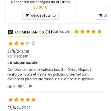
descendre les énergies de la Sainte
Trinité pour recevoir un soin qui s'adapte
Precio
Pr
33,00 €
45
à notre niveau d'évolution.
Añadir al carrito
Añad


COMENTARIOS (11)
Calificación
27/5/24 17:18
Por Élisabeth
L’indispensable 
Cet elixir est un merveilleux booster énergétique. Il 
renforce l’aura et limite les pollution, permettant 
d’avancer plus en profondeur sur le chemin spirituel. 
0
0
25/5/24 20:22