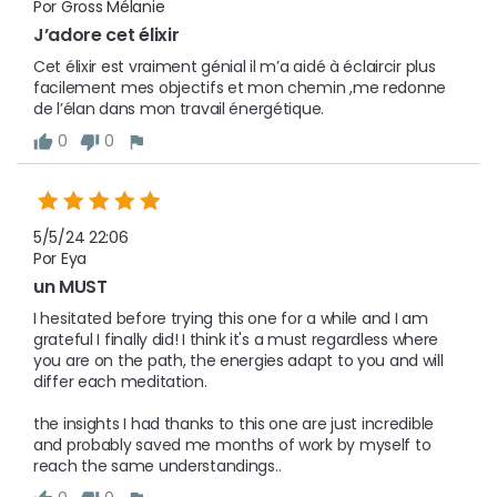
Por Gross Mélanie
J’adore cet élixir 
Cet élixir est vraiment génial il m’a aidé à éclaircir plus 
facilement mes objectifs et mon chemin ,me redonne 
de l’élan dans mon travail énergétique.
0
0
5/5/24 22:06
Por Eya
un MUST
I hesitated before trying this one for a while and I am 
grateful I finally did! I think it's a must regardless where 
you are on the path, the energies adapt to you and will 
differ each meditation. 

the insights I had thanks to this one are just incredible 
and probably saved me months of work by myself to 
reach the same understandings.. 