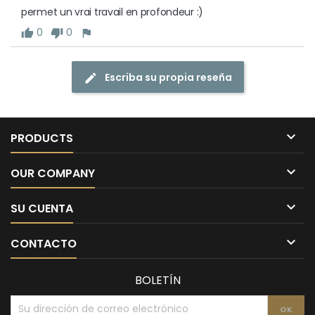
permet un vrai travail en profondeur :)
0
0
Escriba su propia reseña

PRODUCTS

OUR COMPANY

SU CUENTA

CONTACTO
BOLETÍN