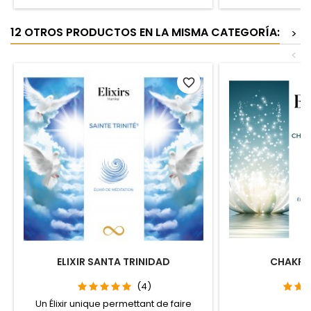
L'utiliser en méditation permettra
en meditació
d'amplifier son intégration, sa
integración, compr
12 OTROS PRODUCTOS EN LA MISMA CATEGORÍA:
>
compréhension et donc sa
su manifestación. 
manifestation.
en t
<
favorite_border
ELIXIR SANTA TRINIDAD
CHAKRA
(4)
Un Élixir unique permettant de faire