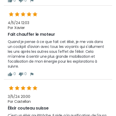
0
0
4/5/24 12:03
Por Xavier
Fait chauffer le moteur 
Quand je pense à ce que fait cet élixir, je me vois dans 
un cockpit d'avion avec tous les voyants qui s'allument 
les uns après les autres sous l'effet de l'élixir. Cela 
m'amène à sentir une plus grande mobilisation et  
focalisation de mon énergie pour les explorations à 
suivre.
0
0
3/5/24 20:00
Por Castellan
Élixir couteau suisse 
C'est un élixir multitâche. Il aide a la purification de l'aura 