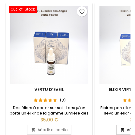
Out-of-Stock
favorite_border
VERTU D'EVEIL
ELIXIR VIRT
(3)
Des élixirs à porter sur soi... Lorsqu'on
Elixires para Lle
porte un élixir de la gamme Lumière des
lleva un elixir 
Anges, il rayonne la vertu qu'il contient
Ángeles, irradia la
Precio
Pr
35,00 €
35
dans notre aura. En plus d'un effet
nuestra aura. 
immédiat, il nous aide à l’intégrer et la
inmediato, nos 
Añadir al carrito
Añad


développer dans notre quotidien.
desarrollarla en nu