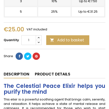
3
10%
Up to €7.50
5
25%
Up to €31.25
€25.00
VAT included
Add to basket
Quantity

Share
DESCRIPTION
PRODUCT DETAILS
The Celestial Peace Elixir helps you
purify the mind
This elixir is a powerful soothing agent that brings calm, serenity,
and relaxation. It helps achieve a state of mental release and
calmness. It is recommended for those who wish to start