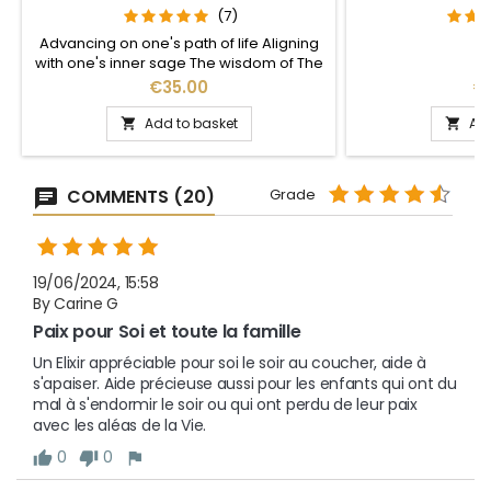
(7)
Advancing on one's path of life Aligning
with one's inner sage The wisdom of The
Green Oak Spirit
Price
Pr
€35.00
€
Add to basket
Add


COMMENTS (20)
Grade
19/06/2024, 15:58
By Carine G
Paix pour Soi et toute la famille
Un Elixir appréciable pour soi le soir au coucher, aide à 
s'apaiser. Aide précieuse aussi pour les enfants qui ont du 
mal à s'endormir le soir ou qui ont perdu de leur paix 
avec les aléas de la Vie.
0
0