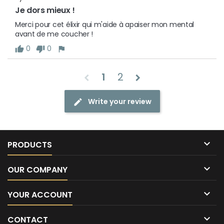
Je dors mieux !
Merci pour cet élixir qui m'aide à apaiser mon mental 
avant de me coucher !
0
0
1
2
Write your review

PRODUCTS

OUR COMPANY

YOUR ACCOUNT

CONTACT