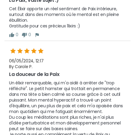
La Paix, vaste sujet :)
Cet Élixir apporte un réel sentiment de Paix intérieure, 
surtout dans des moments où le mental est en pleine 
ébullition. 

Gratitude pour ces précieux 1lixirs :)
0
0
06/05/2024, 12:17
By Carole P.
La douceur de la Paix
Un élixir remarquable, qui m'a aidé à arrêter de "trop 
réfléchir". Le petit hamster qui trottait en permanence 
dans ma tête a bien calmé sa course grâce à cet outil 
puissant. Mon mental hyperactif a trouvé un point 
d'équilibre, un peu plus de paix et cela m'a apaisée dans 
mon quotidien qui me fatiguait énormément.

Du coup les méditations sont plus riches, je n'ai plus 
d'idée perturbatrice et mon développement personnel 
peut se faire sur des bases saines.

Je porte aussi en complément la vertu de Paix au 