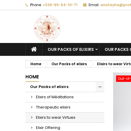
Phone:
+336-65-54-10-71
Email:
anatayha@prot
A
C
S
add_circle_outline
Yo
Wi
OUR PACKS OF ELIXIRS
OUR PACKS O
Home
Our Packs of elixirs
Elixirs to wear Vir
HOME
Out-of
Our Packs of elixirs
Elixirs of Méditations
Therapeutic elixirs
Elixirs to wear Virtues
Elixir Offering