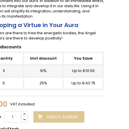
 contains into our aura. In addition to an immediate effect,
s to integrate and develop it in our daily life. Using it in
n will amplify its integration, understanding, and
 its manifestation.
oping a Virtue in Your Aura
irs are there to free the energetic bodies, the Angel
xirs are there to develop positivity!
discounts
antity
Unit discount
You Save
3
10%
Up to €10.50
5
25%
Up to €43.75
00
VAT included
Add to basket
y

of-Stock