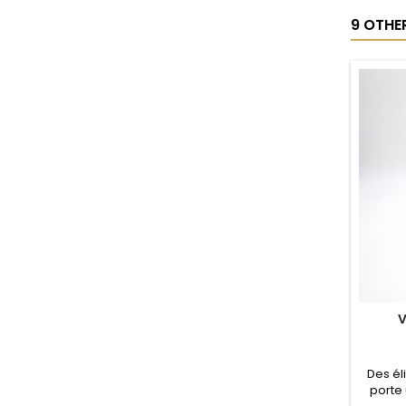
int
9 OTHE
therefo
V
Des éli
porte