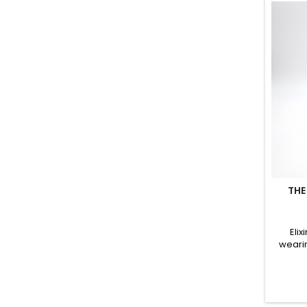
THE
Eli
wearin
range, 
int
imm
integrat
Using 