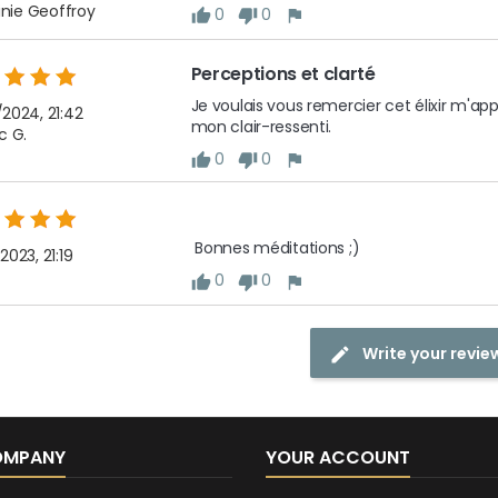
inie Geoffroy
0
0
Perceptions et clarté
Je voulais vous remercier cet élixir m'ap
2024, 21:42
mon clair-ressenti. 
c G.
0
0
 Bonnes méditations ;)
023, 21:19
0
0
Write your revie
OMPANY
YOUR ACCOUNT