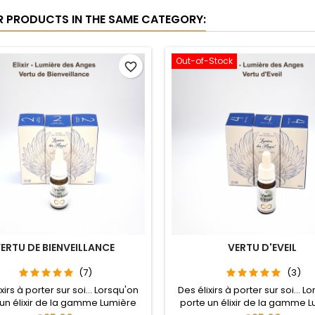
egration, understanding, and
R PRODUCTS IN THE SAME CATEGORY:
re its manifestation. Developing
a Virtue in Your...
Out-of-Stock
favorite_border
ERTU DE BIENVEILLANCE
VERTU D'EVEIL
(7)
(3)
xirs à porter sur soi... Lorsqu'on
Des élixirs à porter sur soi... L
 un élixir de la gamme Lumière
porte un élixir de la gamme 