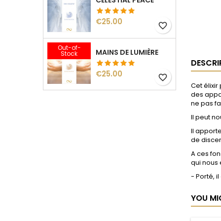
CELESTIAL PEACE
Price
€25.00
favorite_border
Out-of-
MAINS DE LUMIÈRE
Stock
DESCRI
Price
€25.00
favorite_border
Cet élixi
des appar
ne pas fai
Il peut n
Il apport
de disce
A ces fon
qui nous 
- Porté, 
YOU MI