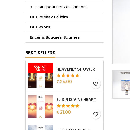
Elixirs pour Lieux et Habitats
Our Packs of elixirs
Our Books
Encens, Bougies, Baumes
BEST SELLERS
Out-of-
HEAVENLY SHOWER
Stock
Price
€25.00
favorite_border
ELIXIR DIVINE HEART
Price
€21.00
favorite_border