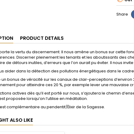
Share
PTION
PRODUCT DETAILS
r porte la vertu du discernement. Il nous amène un bonus sur cette fonc
ences. Discerner pleinement les tenants et les aboutissants des ch
re de détours inutiles, d’erreurs que l’on aurait pu éviter. Il nous invit
ous aider dans la détection des pollutions énergétiques dans le cadre
e un bonus de véracité sur les canaux de clair-perceptions d’environ
rnement pour atteindre ces 20 %, par exemple lever une mauvaise c
ctions actives dès qu’il est porté sur nous, s’ajoutera le chemin d’e
est proposée lorsqu’on l’utilise en méditation.
il est complémentaire au pendentif/Élixir de la Sagesse.
GHT ALSO LIKE