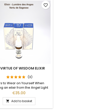
favorite_border
 VIRTUE OF WISDOM ELIXIR
(3)
xirs to Wear on Yourself When
g an elixir from the Angel Light
it radiates the virtue it contains
Price
€35.00
o our aura. In addition to an
ediate effect, it helps us to
Add to basket

e and develop it in our daily life.
it in meditation will amplify its