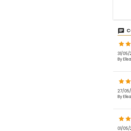
des A
contie
effet i
et la d
L'ut
d'a
C
c
31/05/
By Elis
27/05/
By Elis
01/05/