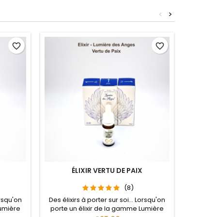
<
>
Out-of-S
favorite_border
favorite_border
ÉLIXIR VERTU DE PAIX
(8)
orsqu'on
Des élixirs à porter sur soi... Lorsqu'on
Des élix
Lumière
porte un élixir de la gamme Lumière
porte u