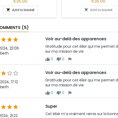
nges, il rayonne la vertu qu'il
des Anges, il rayonne la vertu
Price
Price
€35.00
€35.00
nt dans notre aura. En plus d'un
contient dans notre aura. En p
mmédiat, il nous aide à l’intégrer
effet immédiat, il nous aide à l
Add to basket
Add to basket


évelopper dans notre quotidien.
et la développer dans notre qu
iliser en méditation permettra
L'utiliser en méditation per
mplifier son intégration, sa
d'amplifier son intégration
OMMENTS (5)
ompréhension et donc sa
compréhension et donc 
manifestation.
manifestation.
Voir au-delà des apparences
Gratitude pour cet élixir qui me permet de
2024, 22:06
sur ma mission de vie 
abeth
0
0
Voir au-delà des apparences
Gratitude pour cet élixir qui me permet de
2024, 17:12
sur ma mission de vie
abeth
0
0
Super
Cet élixir m'a vraiment remis sur la bonne
2024, 21:22