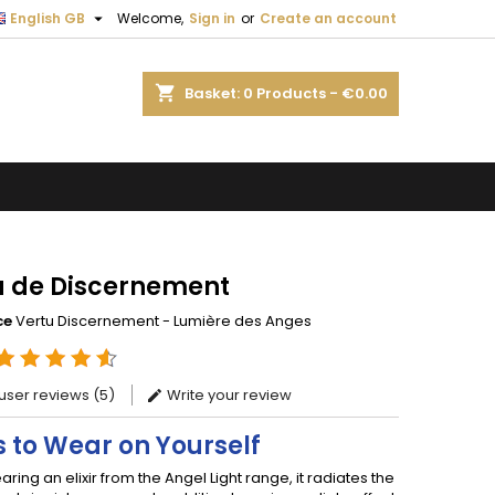

English GB
Welcome,
Sign in
or
Create an account
×
×
×
shopping_cart
Basket:
0
Products - €0.00
n
t
u de Discernement
ce
Vertu Discernement - Lumière des Anges
ser reviews (5)
Write your review
rs to Wear on Yourself
ing an elixir from the Angel Light range, it radiates the