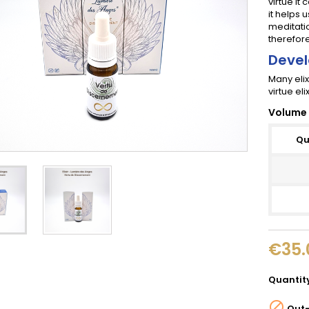
virtue it
it helps u
meditatio
therefore
Devel
Many elix
virtue eli
Volume 
Qu
€35.
Quantit

Out-